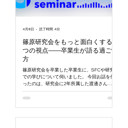
の並々ならぬ熱意を感じるとともに、「市民の
ための行政とは何なのか」、考えるきっかけと
なりました。 冬合宿は学生間の親睦を深める
ための場でもあります。強まった絆をもとに、
4月8日
読了時間: 4分
今後の研究活動にも
篠原研究会をもっと面白くする3
つの視点――卒業生が語る過ごし
方
篠原研究会を卒業した卒業生に、SFCや研究会
での学びについて伺いました。 今回お話を伺
ったのは、研究会に2年所属した渡邊さん
（2025年度秋卒業）です。これから篠原研究
会に入る学生に向けて、どんなことを心がけて
おくと充実した時間が送れるかを教えていただ
きました。 1. 特プロを研究会との心の距離を縮
める機会にする まず、篠原研究会に入った
ら、 「特別プロジェクト（特プロ）」には、