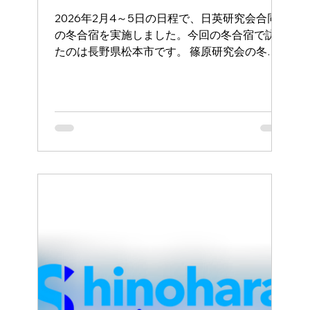
2026年2月4～5日の日程で、日英研究会合同
の冬合宿を実施しました。今回の冬合宿で訪れ
たのは長野県松本市です。 篠原研究会の冬合
宿は、学期末の研究発表とフィールドワークに
よって構成されています。 1日目は研究発表。
松本市の文化センターをお借りして、それぞれ
の学生が秋学期を通して取り組んできたことを
発表しました。篠原研究会に所属する学生の研
究テーマは様々で、教育から地域経済まで多岐
にわたります。 発表の最後には先生から学生
それぞれにコメントもいただきました。 2日目
はフィールドワーク。 国宝にも指定されてい
る旧開智学校を見学しました。旧開智学校は、
明治6年に開校した最初期の小学校です。「擬
洋風建築」という当時としては最先端の校舎建
設には多額の費用が必要になることから、廃仏
毀釈によって廃寺となった建物の資材を売るな
どして資金を確保したとのこと。当時の行政官