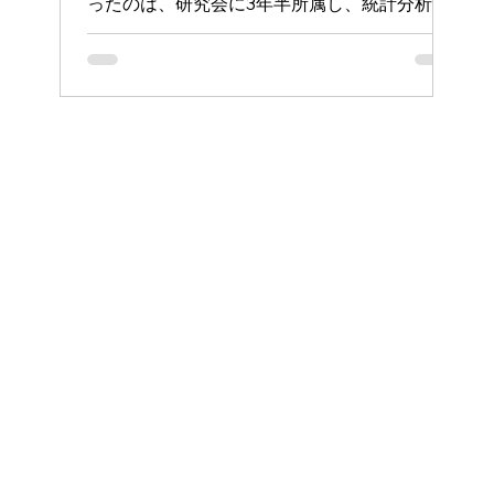
ったのは、研究会に3年半所属し、統計分析を
軸に研究に取り組んできた佐々木さん（2025
年度秋卒業）です。数字が示してくれること、
そして数字だけでは語りきれないこと。その両
方に向き合った卒業研究を通して学んだことを
振り返っていただきました。 統計が好きだっ
た理由 私は昔から数学が好きだったのだと思
います。なぜなら、答えが一つに決まるからで
す。 数字を見ていると、感覚や印象に埋もれ
ていたものが、すっと輪郭を持って立ち上がっ
てくるように感じられます。同じように、統計
を使えば、世の中のファクトが見える。かなり
長いあいだ、私はそう思ってきました。 研究
会のなかでも、統計について話したり、分析の
考え方を説明したりすることはよくありまし
た。数字で考えると、印象論から少し自由にな
れます。複雑な現実を整理し、議論を前に進め
るための道具として、統計はとても魅力的でし
た。 社会科学において統計ができること た