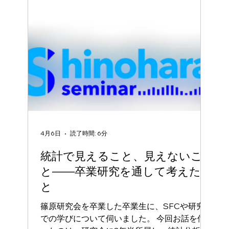
前のめりに参加すること を強くおすすめしま
す。 私は3年の春から研究会に在籍し、計2回
の特プロを経験しましたが、振り返ってみても
この時間が最も濃く、思い出深いものになりま
した。現時点での篠原研究会の特プロは主に
「政策コンペ」への出場を軸に動いています
が、これは単なる「課外活動」や「与えられた
タスク」の枠に収まるものではありません。
一つのアウトプットに向けてメンバーと議論を
戦わせ、時には深夜まで泥臭い作業を共にす
る。このプロセスを経て初めて、メンバーそれ
4月6日
読了時間: 6分
ぞれの思考の癖や、心の底にある関心領域、そ
して飾らない「人間性」に触れることができま
統計で見えること、見えないこ
す。 ここで濃密な時間を過ごし、篠原
と――卒業研究を通して考えたこ
と
篠原研究会を卒業した卒業生に、SFCや研究会
での学びについて伺いました。 今回お話を伺